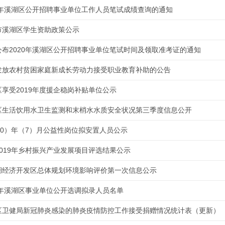
20年溪湖区公开招聘事业单位工作人员笔试成绩查询的通知
市溪湖区学生资助政策公示
公布2020年溪湖区公开招聘事业单位笔试时间及领取准考证的通知
发放农村贫困家庭新成长劳动力接受职业教育补助的公告
区享受2019年度援企稳岗补贴单位公示
区生活饮用水卫生监测和末梢水水质安全状况第三季度信息公开
020）年（7）月公益性岗位拟安置人员公示
2019年乡村振兴产业发展项目评选结果公示
湖经济开发区总体规划环境影响评价第一次信息公示
20年溪湖区事业单位公开选调拟录人员名单
区卫健局新冠肺炎感染的肺炎疫情防控工作接受捐赠情况统计表（更新）