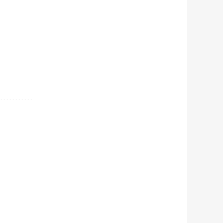
······················