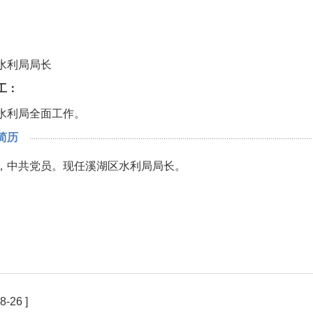
水利局局长
工：
水利局全面工作。
人简历
·······································································································································
历，中共党员。现任溪湖区水利局局长。
8-26 ]