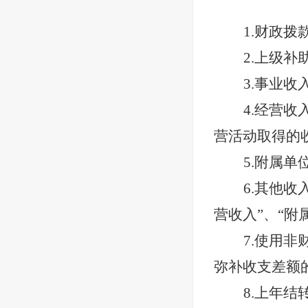
1.财政
2.上级
3.事业
4.经营
营活动取得的
5.附属
6.其他收
营收入”、“附
7.使用
弥补收支差额
8.上年