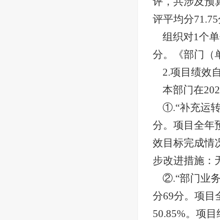
评，共涉及预算
评平均分71.7
组织对
1个单
分。《部门（
2.项目绩效
本部门在
2
①.“补充运
分。项目全年预
效目标完成情
步改进措施：
②.“部门
分69分。项目
50.85%。