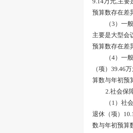
9.14万元,
预算数存在差
（
3）一
主要是大型会议
预算数存在差
（
4）一
（项）39.4
算数与年初预
2.社会保
（
1）社
退休（项）10
数与年初预算