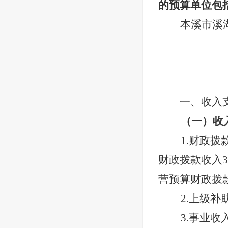
的预算单位包
本溪市溪
一、收入
（一）收
1.财政拨
财政拨款收入
3
营预算财政拨
2.上级补
3.事业收