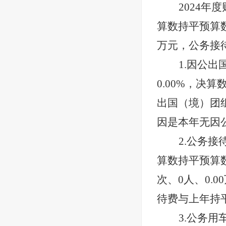
2024
年度
算数持平预算
万元，公务接
1.因公出
0.00
%，决算
出国（境）团
因是本年无因
2.公务接
算数持平预算
次、
0
人、
0.00
待费与上年持
3.公务用