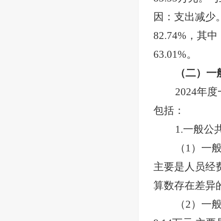
因
：支出减少
82.74
%，其中
63.01
%。
（二）一
2024年
包括：
1.一般公
（
1）一
主要是人员经费
算数存在差异
（
2）一