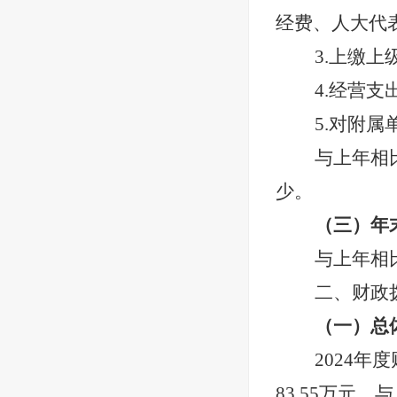
经费、人大代
3.上缴上
4.经营支
5.对附
与上年相
少。
（三）年
与上年相
二、财政
（一）总
2024
年度
83.55
万元。与