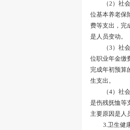
（
2）社
位基本养老保险
费等支出，完成
是人员变动。
（
3）社
位职业年金缴费
完成年初预算
生支出。
（
4）社
是伤残抚恤等支
主要原因是人
3.卫生健