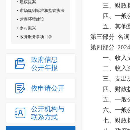
建议提案
三、财政
市场规则标准和监管执法
四、一般
营商环境建设
五、其他
乡村振兴
第三部分
名词
政务服务事项目录
第四部分
202
一、
收入
政府信息
公开年报
二、收入
三、支出
依申请公开
四、
财政
五、一般
公开机构与
六、一般
联系方式
七、财政