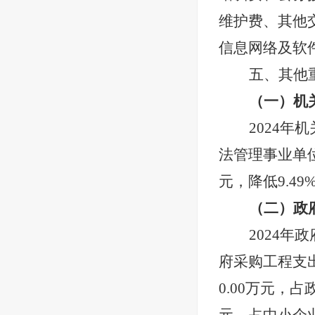
维护费、其他
信息网络及软
五、其他
（一）机
2024
年机
法管理事业单
元，降低9.49
（二）政
2024
年政
府采购工程支
0.00
万元，占