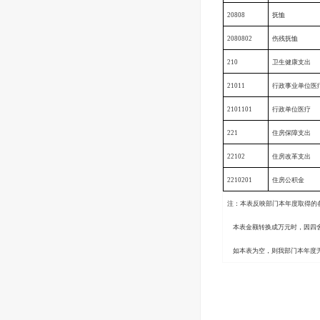
20808
抚恤
2080802
伤残抚恤
210
卫生健康支出
21011
行政事业单位医
2101101
行政单位医疗
221
住房保障支出
22102
住房改革支出
2210201
住房公积金
注：本表反映部门本年度取得的
本表金额转换成万元时，因四
如本表为空，则我部门本年度