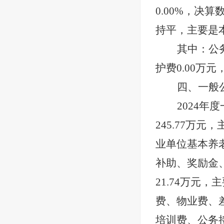
0.00
%，决算
持平，主要是
其中：公
护费
0.00
万元
四、一般
2024
年度
245.77
万元，
业单位基本养
补助、奖励金
21.74
万元，主
费、物业费、
培训费、公务