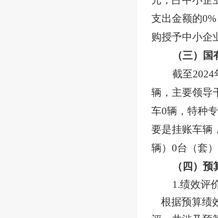
元，占中小企
支出金额的
0
%
购授予中小企
（三）国
截至
2024
辆，主要
领导
车
0
辆
，
特种专
要是挂账车辆
辆）
0
台（套）
（四）预
1.绩效
根据预算绩