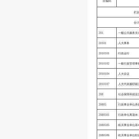
目编码
栏
合
201
一般公共服务支
20101
人大事务
2010101
行政运行
2010102
一般行政管理事
2010104
人大会议
2010107
人大代表履职能
208
社会保障和就业
20805
行政事业单位养
2080501
行政单位离退休
2080505
机关事业单位基
2080506
机关事业单位职